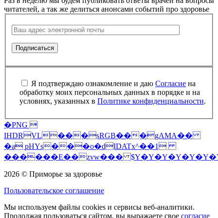
Раз в неделю мы будем публиковать ответы врачей на вопросы
читателей, а так же делиться анонсами событий про здоровье
Я подтверждаю ознакомление и даю
Согласие
на
обработку моих персональных данных в порядке и на
условиях, указанных в
Политике конфиденциальности
.
�PNG 
IHDRVL���sRGB���gAMA��
�a pHYs���o�dIDATx^��1
������E��zvw��� $Y�Y�Y�Y�Y�Y�
2026 © Приморье за здоровье
Пользовательское соглашение
Мы используем файлы cookies и сервисы веб-аналитики.
Продолжая пользоваться сайтом, вы выражаете свое
согласие